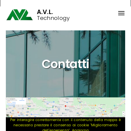
A.V.L.
Technology
Contatti
Per interagire correttamente con il contenuto della mappa è
necessario prestare il consenso ai cookie "Miglioramento
dell’esperienza". Aggiorna