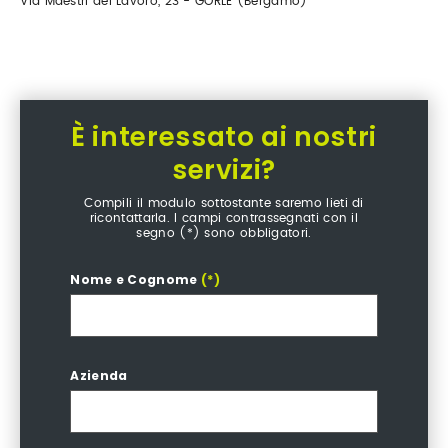
Via Maestri del Lavoro, 23 - GORLE (Bergamo)
È interessato ai nostri
servizi?
Compili il modulo sottostante saremo lieti di
ricontattarla. I campi contrassegnati con il
segno (*) sono obbligatori.
Nome e Cognome
(*)
Azienda