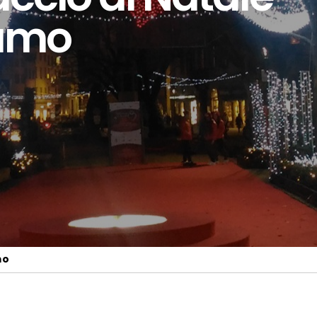
amo
mo