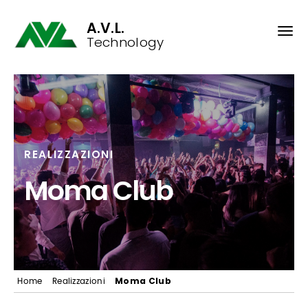
A.V.L.
Technology
REALIZZAZIONI
Moma Club
Moma Club
Home
Realizzazioni